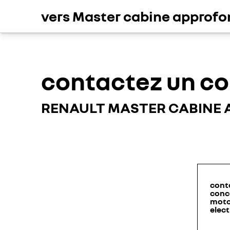
vers Master cabine approfo
contactez un c
RENAULT MASTER CABINE
cont
conc
moto
elect