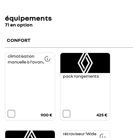
équipements
71 en option
CONFORT
climatisation
manuelle à l'avant
pack rangements
900 €
425 €
rétroviseur 'Wide