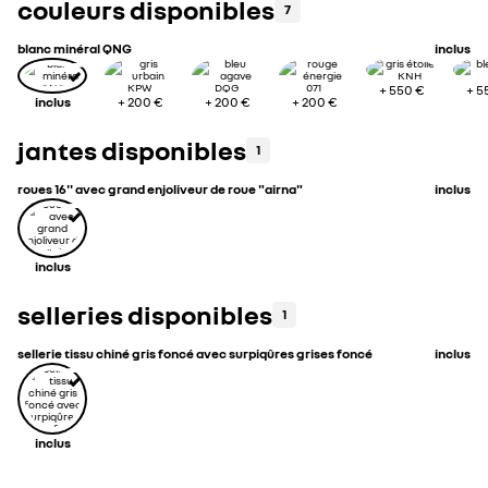
couleurs disponibles
7
blanc minéral QNG
inclus
+
550 €
+
5
inclus
+
200 €
+
200 €
+
200 €
jantes disponibles
1
roues 16'' avec grand enjoliveur de roue "airna"
inclus
inclus
selleries disponibles
1
sellerie tissu chiné gris foncé avec surpiqûres grises foncé
inclus
inclus