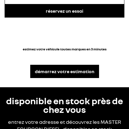
30 €
100 €
latéraux
réservez un essai
boîtier pour
adaptations
complémentaires
150 €
50 €
critère technique pour
transformation (à
200 €
50 €
valider avec le
estimez votre véhicule toutes marques en 3 minutes
panneau latéral
porte latérale gauche
carrossier)
gauche avec vitre fixe
coulissante avec vitre
fixe
démarrez votre estimation
200 €
500 €
bridage de vitesse à
bridage de vitesse à
90 km/h
110 km/h
disponible en stock près de
100 €
550 €
chez vous
entrez votre adresse et découvrez les MASTER
porte latérale gauche
lunettes arrière non-
coulissante tôlée
chauffantes