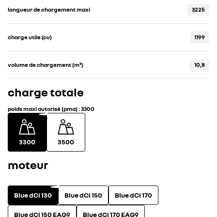
longueur de chargement maxi
3225
charge utile (cu)
1199
volume de chargement (m³)
10,8
charge totale
poids maxi autorisé (pma)
:
3300
3300
3500
moteur
Blue dCi 130
Blue dCi 150
Blue dCi 170
Blue dCi 150 EAG9
Blue dCi 170 EAG9