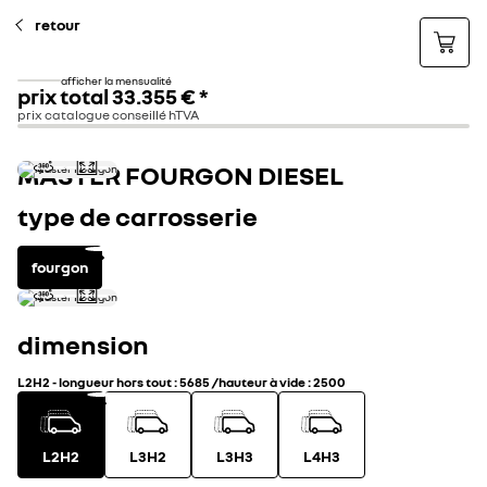
retour
afficher la mensualité
prix total
33.355 €
*
prix catalogue conseillé hTVA
MASTER FOURGON DIESEL
type de carrosserie
fourgon
dimension
L2H2
-
longueur hors tout
:
5685
/
hauteur à vide
:
2500
L2H2
L3H2
L3H3
L4H3