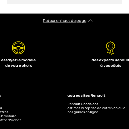
Retour en haut de page
découvrez
configurez
essayez le modèle
des experts Renaul
de votre choix
à vos côtés
s
autres sites Renault
Renault Occasions
ai
estimez la reprise de votre véhicule
ffres
nos guides en ligne
e brochure
ffre d'achat