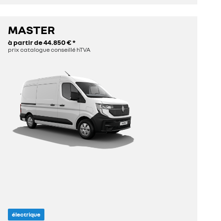
MASTER
découvrez
à partir de
44.850 €
*
prix catalogue conseillé hTVA
configurez
électrique