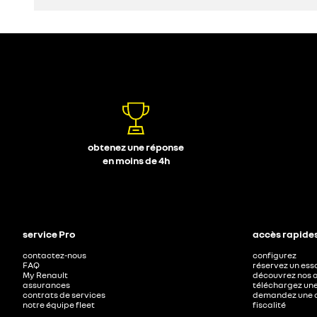
découvrez
obtenez une réponse
en moins de 4h
service Pro
accès rapide
contactez-nous
configurez
FAQ
réservez un ess
My Renault
découvrez nos o
assurances
téléchargez un
contrats de services
demandez une o
notre équipe fleet
fiscalité