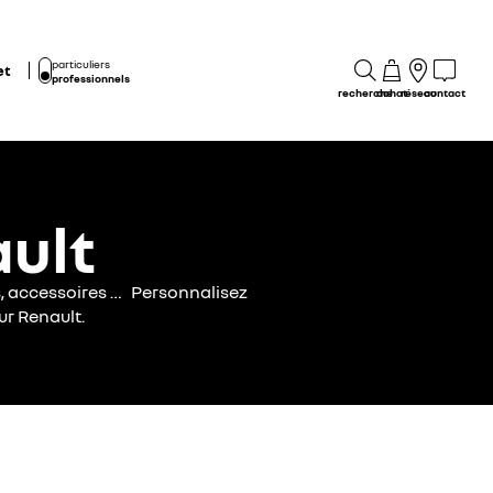
particuliers
et
professionnels
recherche
achat
réseau
contact
ult
s, accessoires … Personnalisez
ur Renault.