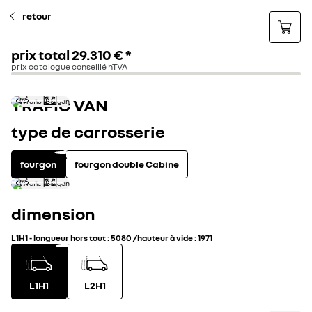
retour
prix total
29.310 €
*
prix catalogue conseillé hTVA
TRAFIC VAN
type de carrosserie
fourgon
fourgon double Cabine
dimension
L1H1
-
longueur hors tout
:
5080
/
hauteur à vide
:
1971
L1H1
L2H1