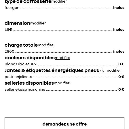
type de carrosserie
modifier
fourgon
inclus
dimension
modifier
230 €
50 €
L1H1
inclus
300 €
100 €
charge totale
modifier
porte latérale droite
porte latérale droite
2800
inclus
coulissante avec vitre
coulissante avec vitre
couleurs disponibles
modifier
fixe
ouvrante
troisième clé de
avertisseur d'angle
Blanc Glacier 389
0 €
contact
mort
Jantes & étiquettes énergétiques pneus
modifier
petit enjoliveur
0 €
selleries disponibles
modifier
sellerie tissu noir chiné
0 €
50 €
230 €
20 €
85 €
panneau latérale
carte d'entrée mains-
demandez une offre
droite tôlée
libres