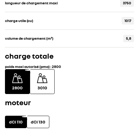
longueur de chargement maxi
3750
charge utile (cu)
1017
volume de chargement (m³)
5,8
charge totale
poids maxi autorisé (pma)
:
2800
2800
3010
moteur
dCi 110
dCi 130
motorisation
voir les caractéristi