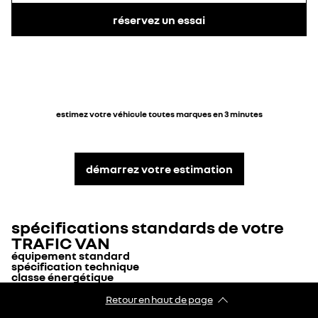
verrou de blocage
aide au parking
réservez un essai
porte arrière ouverte
avant, arrière et
latérale (alerte
visuelle et sonore)
0 €
220 €
estimez votre véhicule toutes marques en 3 minutes
25 €
450 €
roue de secours en
hayon vitré
démarrez votre estimation
acier
caméra de recul
spécifications standards de votre
TRAFIC VAN
équipement standard
spécification technique
classe énergétique
EQUIPEMENTS INTERIEURS
200 €
85 €
capacites
classe énergétique
Retour en haut de page