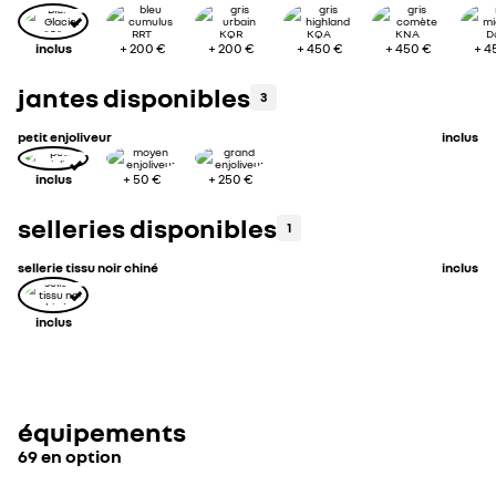
inclus
+
200 €
+
200 €
+
450 €
+
450 €
+
4
jantes disponibles
3
petit enjoliveur
inclus
inclus
+
50 €
+
250 €
selleries disponibles
1
sellerie tissu noir chiné
inclus
inclus
équipements
69 en option