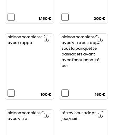
1.150 €
200 €
cloison complète tôlée
cloison complète fixe
avec trappe
avec vitre et trappe
sous la banquette
passagers avant
avec fonctionnalité
bur
100 €
150 €
cloison complète fixe
rétroviseur adaptatif
avec vitre
jour/nuit