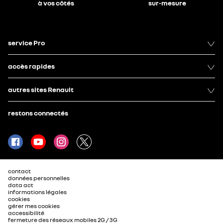
à vos côtés
sur-mesure
service Pro
accès rapides
autres sites Renault
restons connectés
contact
données personnelles
data act
informations légales
cookies
gérer mes cookies
accessibilité
fermeture des réseaux mobiles 2G / 3G