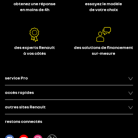
obtenez une réponse
essayez le modèle
en moins de 4h
de votre choix
des experts Renault
des solutions de financement
à vos côtés
sur-mesure
service Pro
accès rapides
autres sites Renault
restons connectés