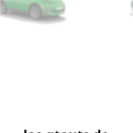
version
five
à partir de
20.579 €
*
classe énergétique
prix catalogue conseillé hTVA