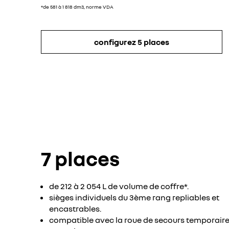
*de 581 à 1 818 dm3, norme VDA
configurez 5 places
7 places
de 212 à 2 054 L de volume de coffre*.
sièges individuels du 3ème rang repliables et
encastrables.
compatible avec la roue de secours temporair