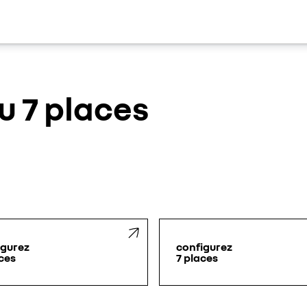
u 7 places
igurez
configurez
ces
7 places