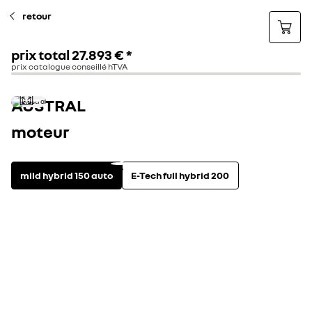
retour
prix total
27.893 €
*
prix catalogue conseillé hTVA
AUSTRAL
moteur
mild hybrid 150 auto
E-Tech full hybrid 200
motorisation
voir les caractéristi
mild hybrid
AT
CO2 combiné (g/km)
Consommation combinée (l/100 km)