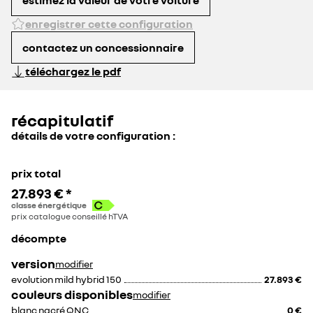
enregistrer cette configuration
contactez un concessionnaire
téléchargez le pdf
récapitulatif
détails de votre configuration :
prix total
27.893 €
*
classe énergétique
prix catalogue conseillé hTVA
décompte
version
modifier
evolution mild hybrid 150
27.893 €
couleurs disponibles
modifier
blanc nacré QNC
0 €