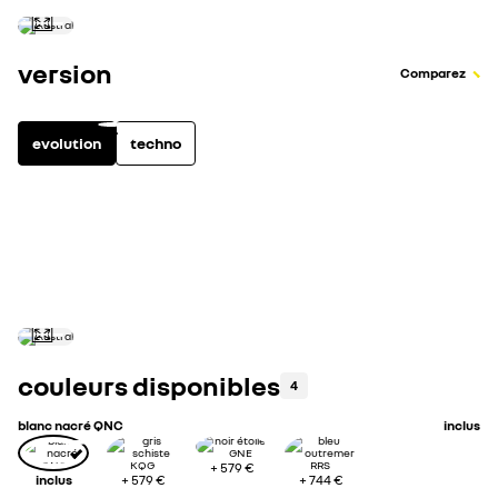
version
Comparez
evolution
techno
mild hybrid
1
équipements inclus
voir tous les équipem
alerte de franchissement de ligne
couleurs disponibles
4
blanc nacré QNC
inclus
+
579 €
inclus
+
579 €
+
744 €