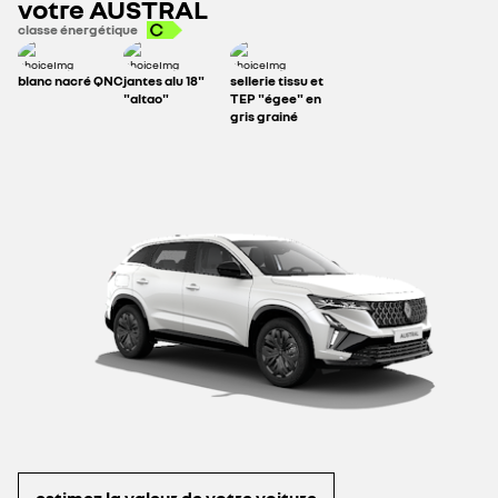
votre
AUSTRAL
classe énergétique
314 €
blanc nacré QNC
jantes alu 18"
sellerie tissu et
"altao"
TEP "égee" en
gris grainé
estimez la valeur de votre voiture