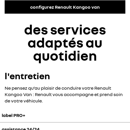
configurez Renault Kangoo van
des services
adaptés au
quotidien
l'entretien
Ne pensez qu’au plaisir de conduire votre Renault
Kangoo Van : Renault vous accompagne et prend soin
de votre véhicule.
label PRO+
assistance 24/24
Grâce à son vaste réseau Pro+ à travers l'Europe, Renault offre aux