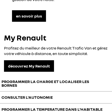
en savoir plus
My Renault
Profitez du meilleur de votre Renault Trafic Van et gérez
votre véhicule à distance, en toute simplicité.
découvrez My Renault
PROGRAMMER LA CHARGE ET LOCALISER LES
BORNES
CONSULTER L'AUTONOMIE
Avec l’application MyRenault, gérez la charge de votre batterie à
distance, programmez-la et trouvez les bornes de recharge les plus
proches ou sur votre itinéraire.
PROGRAMMER LA TEMPERATURE DANS L'HABITABLE
L’application MyRenault permet de suivre en temps réel l’état de