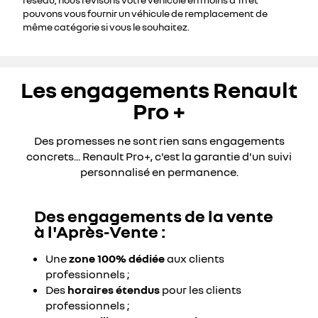
pouvons vous fournir un véhicule de remplacement de
même catégorie si vous le souhaitez.
Les engagements Renault
Pro +
Des promesses ne sont rien sans engagements
concrets... Renault Pro+, c'est la garantie d'un suivi
personnalisé en permanence.
Des engagements de la vente
Youtube est désactivé. Autorisez le dépôt de cookies social
à l'Après-Vente :
pour accéder au contenu.
Tout refuser
Une
zone 100% dédiée
aux clients
professionnels ;
Des
horaires étendus
pour les clients
Tout accepter
professionnels ;