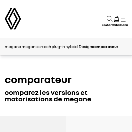
recherche
achat
menu
megane
megane e-tech plug-in hybrid
Design
comparateur
comparateur
comparez les versions et
motorisations de megane