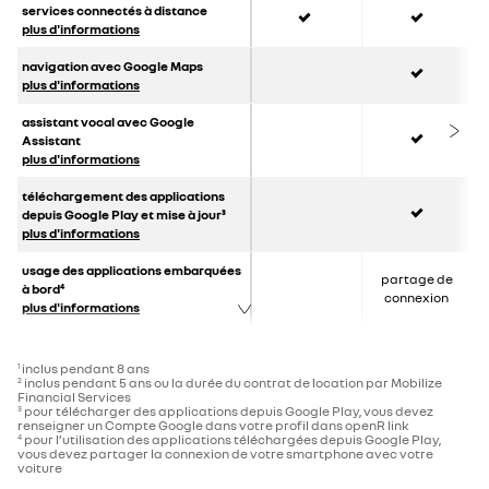
oui
oui
services connectés à distance
plus d'informations
oui
navigation avec Google Maps
plus d'informations
oui
assistant vocal avec Google
Assistant
plus d'informations
oui
téléchargement des applications
depuis Google Play et mise à jour³
plus d'informations
usage des applications embarquées
partage de
à bord⁴
connexion
plus d'informations
inclus pendant 8 ans
1
inclus pendant 5 ans ou la durée du contrat de location par Mobilize
2
Financial Services
pour télécharger des applications depuis Google Play, vous devez
3
renseigner un Compte Google dans votre profil dans openR link
pour l’utilisation des applications téléchargées depuis Google Play,
4
vous devez partager la connexion de votre smartphone avec votre
voiture