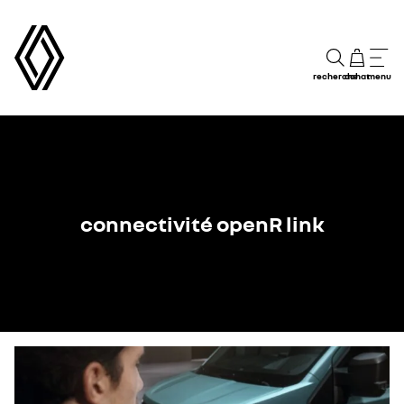
recherche
achat
menu
connectivité openR link