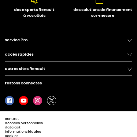
des experts Renault
des solutions de financement
à vos côtés
sur-mesure
service Pro
accès rapides
autres sites Renault
restons connectés
contact
données personnelles
data act
informations légales
cookies