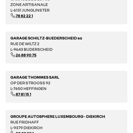
ZONE ARTISANALE
L-6131 JUNGLINSTER
78 82 22 1
GARAGE SCHILTZ-BUEDERSCHEID sa
RUE DE WILTZ 2
L-9643 BUDERSCHEID
26 88 90 75
GARAGE THOMMES SARL
OP DER STROOSS 92
L-7650 HEFFINGEN
87 81 15 1
GROUPE AUTOSPHERE LUXEMBOURG - DIEKIRCH
RUE FRIDHAFF
L-9379 DIEKIRCH