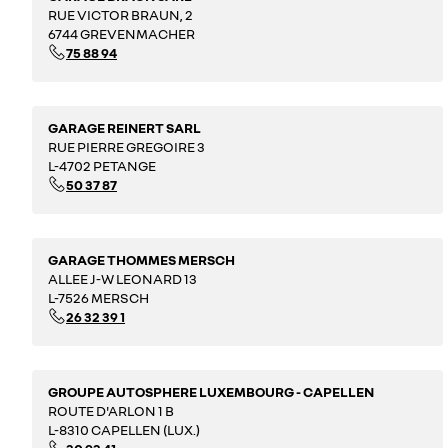
RUE VICTOR BRAUN, 2
6744 GREVENMACHER
75 88 94
GARAGE REINERT SARL
RUE PIERRE GREGOIRE 3
L-4702 PETANGE
50 37 87
GARAGE THOMMES MERSCH
ALLEE J-W LEONARD 13
L-7526 MERSCH
26 32 39 1
GROUPE AUTOSPHERE LUXEMBOURG - CAPELLEN
ROUTE D'ARLON 1 B
L-8310 CAPELLEN (LUX.)