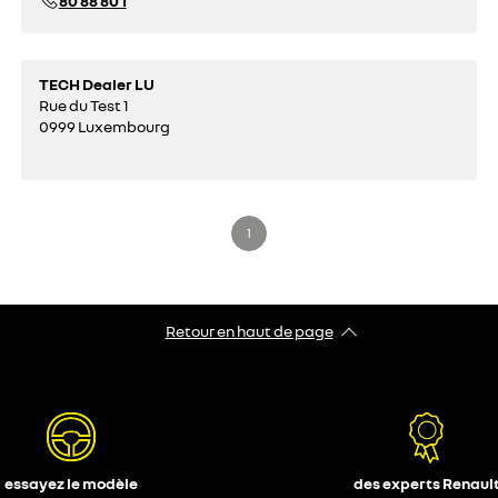
80 88 80 1
TECH Dealer LU
Rue du Test 1
0999 Luxembourg
1
Retour en haut de page
essayez le modèle
des experts Renaul