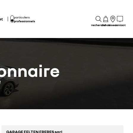
particuliers
et
professionnels
recherche
achat
réseau
contact
onnaire
!
GARAGE FELTEN FRERES sarl