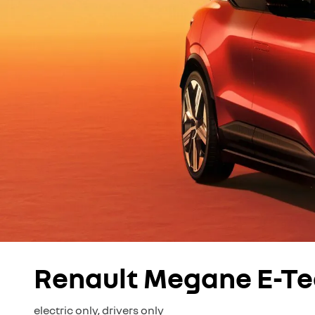
Renault Megane E-Tec
electric only, drivers only