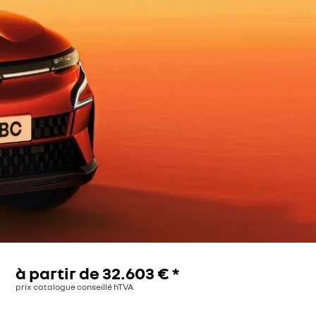
à partir de
32.603 €
*
prix catalogue conseillé hTVA