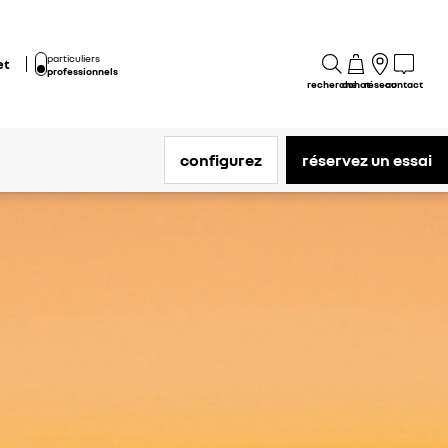
particuliers
et
professionnels
recherche
achat
réseau
contact
configurez
réservez un essai