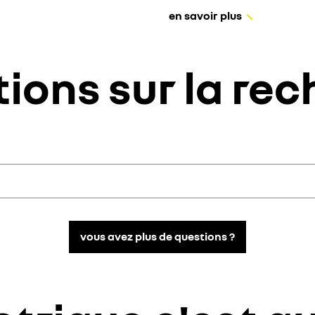
en savoir plus
ions sur la re
amus quis tellus eget lorem luctus semper sed eget ligula. Aliquam erat
amus quis tellus eget lorem luctus semper sed eget ligula. Aliquam erat
vous avez plus de questions ?