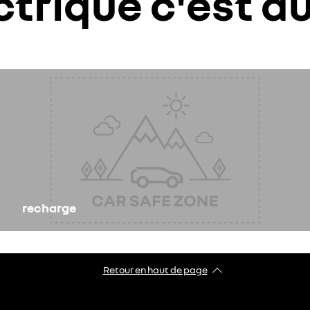
ctrique c'est au
recharge
Retour en haut de page