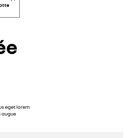
lotte
ée
lus eget lorem
us augue