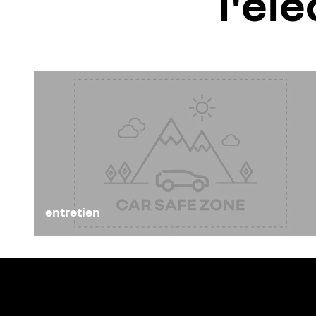
l'éle
entretien