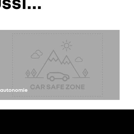
ssi...
autonomie