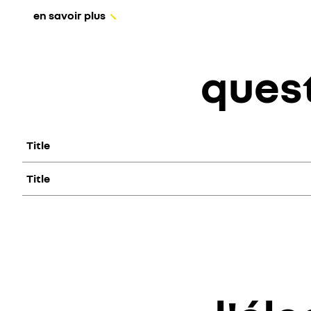
en savoir plus
quest
Title
Title
Lorem ipsum dolor sit amet. consectetur adipiscing elit. Viv
Lorem ipsum dolor sit amet. consectetur adipiscing elit. Viv