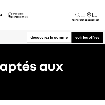
particuliers
et
professionnels
recherche
achat
réseau
contact
découvrez la gamme
voir les offres
daptés aux