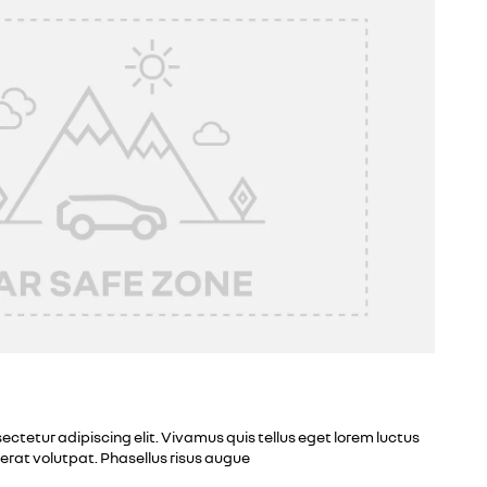
ectetur adipiscing elit. Vivamus quis tellus eget lorem luctus
erat volutpat. Phasellus risus augue