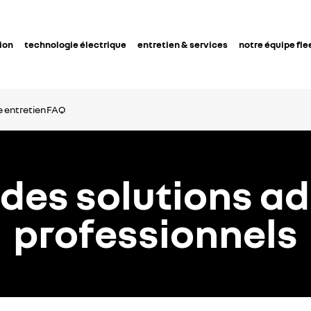
ion
technologie électrique
entretien & services
notre équipe fle
e
entretien
FAQ
: des solutions a
professionnels