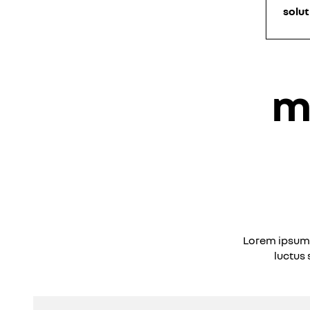
solut
m
Lorem ipsum d
luctus 