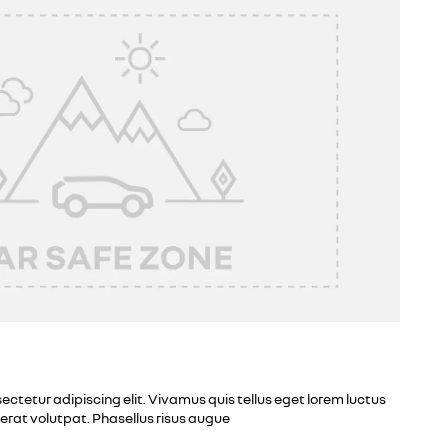
ectetur adipiscing elit. Vivamus quis tellus eget lorem luctus
erat volutpat. Phasellus risus augue