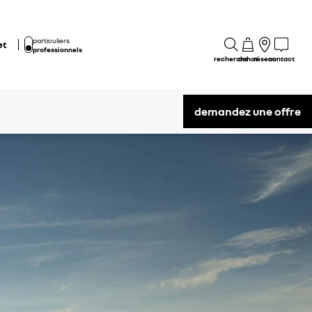
particuliers
et
professionnels
recherche
achat
réseau
contact
demandez une offre