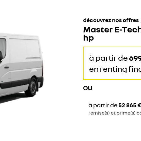
découvrez nos offres
Master E-Tech
hp
à partir de
69
en renting fi
OU
à partir de
52 865 
remise(s) et prime(s) c