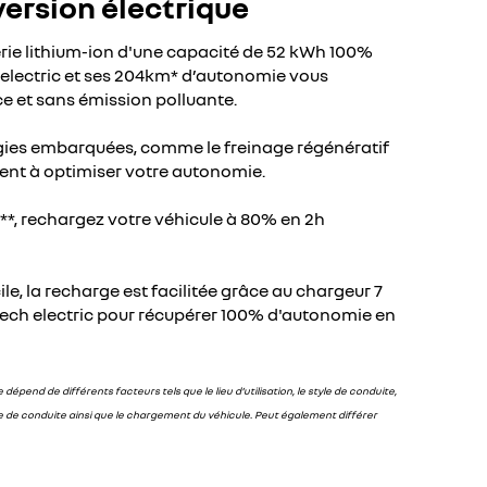
 version électrique
erie lithium-ion d'une capacité de 52 kWh 100%
h electric et ses 204km* d’autonomie vous
 et sans émission polluante.
gies embarquées, comme le freinage régénératif
ent à optimiser votre autonomie.
*, rechargez votre véhicule à 80% en 2h
le, la recharge est facilitée grâce au chargeur 7
ech electric pour récupérer 100% d'autonomie en
 dépend de différents facteurs tels que le lieu d’utilisation, le style de conduite,
e de conduite ainsi que le chargement du véhicule. Peut également différer