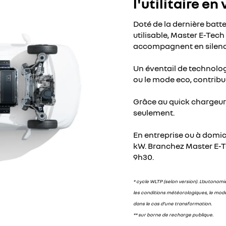
l'utilitaire en
Doté de la dernière batt
utilisable, Master E-Tec
accompagnent en silence
Un éventail de technolo
ou le mode eco, contribu
Grâce au quick chargeur*
seulement.
En entreprise ou à domici
kW. Branchez Master E-T
9h30.
* cycle WLTP (selon version). L’autonomie
les conditions météorologiques, le mod
dans le cas d’une transformation.
** sur borne de recharge publique.