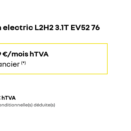
 electric L2H2 3.1T EV52 76
9 €/mois hTVA
nancier
(
*
)
€ hTVA
onditionnelle(s) déduite(s)