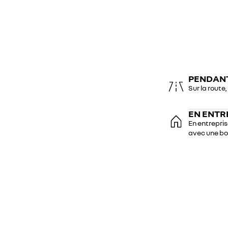
PENDAN
Sur la route
EN ENTR
En entrepri
avec une bo