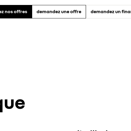
z nos offres
demandez une offre
demandez un fin
que